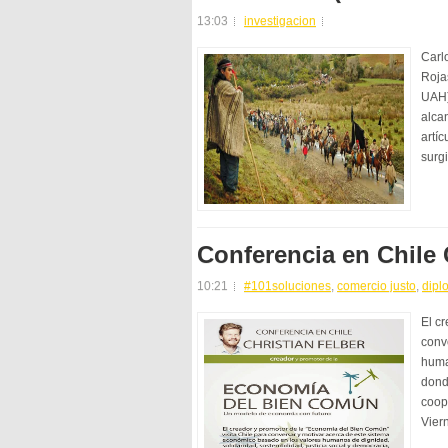
13:03
investigacion
Carl
Roja
UAH)
alcan
artíc
surg
Conferencia en Chile 
10:21
#101soluciones
,
comercio justo
,
dipl
El c
conv
human
dond
coop
Vier