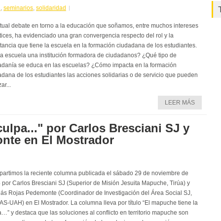
U
,
seminarios
,
solidaridad
ctual debate en torno a la educación que soñamos, entre muchos intereses
tices, ha evidenciado una gran convergencia respecto del rol y la
itancia que tiene la escuela en la formación ciudadana de los estudiantes.
la escuela una institución formadora de ciudadanos? ¿Qué tipo de
adanía se educa en las escuelas? ¿Cómo impacta en la formación
adana de los estudiantes las acciones solidarias o de servicio que pueden
ar...
LEER MÁS
ulpa..." por Carlos Bresciani SJ y
nte en El Mostrador
artimos la reciente columna publicada el sábado 29 de noviembre de
 por Carlos Bresciani SJ (Superior de Misión Jesuita Mapuche, Tirúa) y
lás Rojas Pedemonte (Coordinador de Investigación del Área Social SJ,
S-UAH) en El Mostrador. La columna lleva por título “El mapuche tiene la
a…” y destaca que las soluciones al conflicto en territorio mapuche son