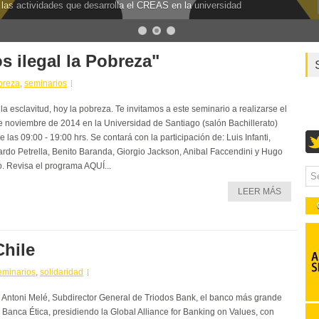
 las actividades que desarrolla el CREAS en la universidad
 ilegal la Pobreza"
breza
,
seminarios
la esclavitud, hoy la pobreza. Te invitamos a este seminario a realizarse el
e noviembre de 2014 en la Universidad de Santiago (salón Bachillerato)
 las 09:00 - 19:00 hrs. Se contará con la participación de: Luis Infanti,
ardo Petrella, Benito Baranda, Giorgio Jackson, Anibal Faccendini y Hugo
o. Revisa el programa AQUÍ...
LEER MÁS
Chile
eminarios
,
solidaridad
 Antoni Melé, Subdirector General de Triodos Bank, el banco más grande
a Banca Ética, presidiendo la Global Alliance for Banking on Values, con