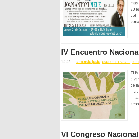
más 
20 p
del l
port
IV Encuentro Nacional
14:45
comercio justo
,
economia social
,
semi
El I
dive
de l
inclu
inici
econó
VI Congreso Nacional