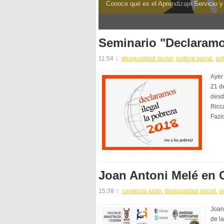
Conoce qué es el Aprendizaje Servicio y
1
2
3
Seminario "Declaramos
11:54
desigualdad social
,
justicia social
,
po
Ayer 
21 d
desde
Ricc
Fazi
Joan Antoni Melé en 
15:38
comercio justo
,
desigualdad social
,
s
Joan
de l