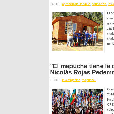
14:56
aprendizaje servicio
,
educación
,
RS
El a
y ma
grav
¿Es 
ciud
ciud
realiz
"El mapuche tiene la c
Nicolás Rojas Pedemo
13:30
investigacion
,
mapuche.
Comp
2014
Nico
CREA
culp