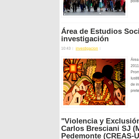
polít
Área de Estudios Soci
investigación
10:43
investigacion
Área
2011
Prom
Iusti
de i
prete
"Violencia y Exclusión
Carlos Bresciani SJ (
Pedemonte (CREAS-UA