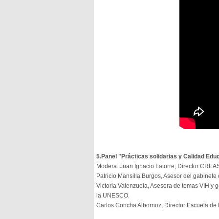
5.Panel "Prácticas solidarias y Calidad Edu
Modera: Juan Ignacio Latorre, Director CREAS
Patricio Mansilla Burgos, Asesor del gabinete 
Victoria Valenzuela, Asesora de temas VIH y 
la UNESCO.
Carlos Concha Albornoz, Director Escuela de