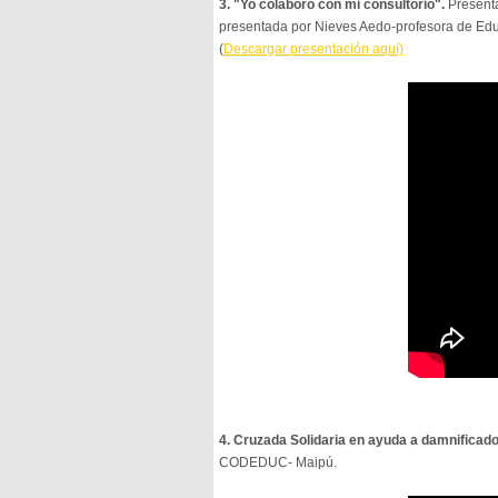
3. "Yo colaboro con mi consultorio".
Presenta
presentada por Nieves Aedo-profesora de Educa
(
Descargar presentación aquí)
4. Cruzada Solidaria en ayuda a damnificado
CODEDUC- Maipú.