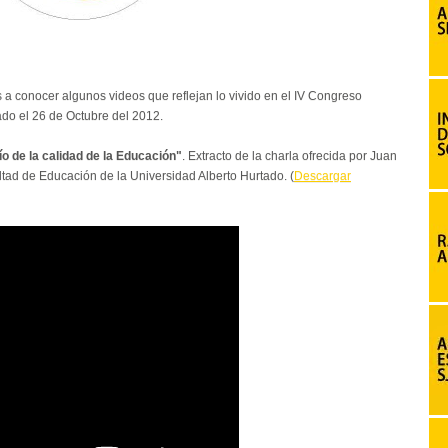
 a conocer algunos videos que reflejan lo vivido en el IV Congreso
ado el 26 de Octubre del 2012.
o de la calidad de la Educación"
. Extracto de la charla ofrecida por Juan
ad de Educación de la Universidad Alberto Hurtado. (
Descargar