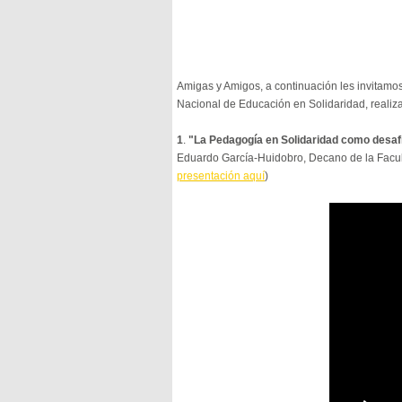
Amigas y Amigos, a continuación les invitamos
Nacional de Educación en Solidaridad, realiz
1
.
"La Pedagogía en Solidaridad como desafí
Eduardo García-Huidobro, Decano de la Facult
presentación aquí
)